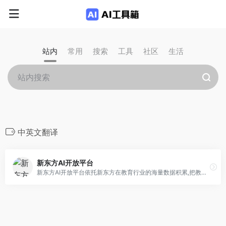
站内
常用
搜索
工具
社区
生活
中英文翻译
新东方AI开放平台
新东方AI开放平台依托新东方在教育行业的海量数据积累,把教育数据优势转化成教育行业的人工智能算法优势,为中国教育提供行业领先的OCR文字识别,语音智能,视觉智能,人脸关键点检测,人体姿态手势检测,NLP自然语言理解,英语口语评测打分等人工智能算法服务和智慧教育解决方案,助力教育智能化发展. 在智慧教室,双师AI课,AI督课,AI课程视频导演,智能批改,英语口语练习等方面形成了独特的创新解决方案,并公开了大量的智慧教育发明专利,积极引领教育行业的技术创新。新东方人工智能开放平台助力中国教育行业发展普惠,廉价,智能的,自适应的,智能教学工具和教学算法服务,积极应用人工智能技术创造社会价值,为中国的智慧教育和教育+AI产业做出应有贡献. 在图片识别,图片扫描识别,OCR证件识别,试卷手写笔迹擦除,试卷识别,试卷录入,人机会话,中英文翻译,小学口算批改,拼音检测识别,公式检测识别,英文拼写检查,人脸关键点检测,人脸表情识别,英文作文批改打分,语音合成,儿童英语口语测评打分,单词发音测评打分，托福口语测评打分,人脸考勤打卡机,AI数据标注系统,AI模型工厂,AI Devops运维发布体系,算法服务器弹性扩容与监控等各个方面为行业做出了重要贡献.