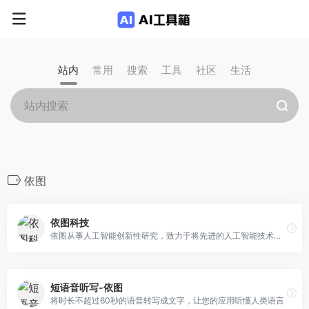
站内
常用
搜索
工具
社区
生活
依图
依图科技
依图从事人工智能创新性研究，致力于将先进的人工智能技术与行业应用相结合，拓展人工智能新疆界。具备国际视野的世界一流研发团队，致力于解决机器看、听、理解等根本问题，在计算机视觉、自然语言理解、知识推理、智能硬件、机器人等领域作出突破性贡献。
短语音听写-依图
将时长不超过60秒的语音转写成文字，让您的应用听懂人类语言