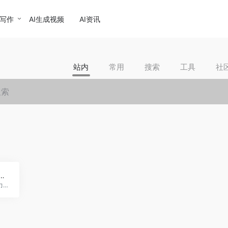
I写作
AI生成视频
AI资讯
站内
常用
搜索
工具
社
界-电网人工智能专家
土星视界是一家专注能源电力行业的人工智能技术公司