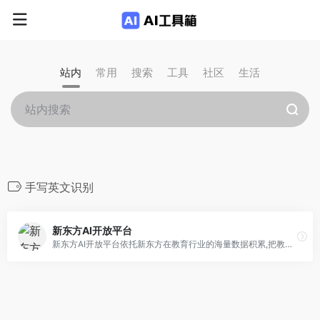
站内
常用
搜索
工具
社区
生活
手写英文识别
新东方AI开放平台
新东方AI开放平台依托新东方在教育行业的海量数据积累,把教育数据优势转化成教育行业的人工智能算法优势,为中国教育提供行业领先的OCR文字识别,语音智能,视觉智能,人脸关键点检测,人体姿态手势检测,NLP自然语言理解,英语口语评测打分等人工智能算法服务和智慧教育解决方案,助力教育智能化发展. 在智慧教室,双师AI课,AI督课,AI课程视频导演,智能批改,英语口语练习等方面形成了独特的创新解决方案,并公开了大量的智慧教育发明专利,积极引领教育行业的技术创新。新东方人工智能开放平台助力中国教育行业发展普惠,廉价,智能的,自适应的,智能教学工具和教学算法服务,积极应用人工智能技术创造社会价值,为中国的智慧教育和教育+AI产业做出应有贡献. 在图片识别,图片扫描识别,OCR证件识别,试卷手写笔迹擦除,试卷识别,试卷录入,人机会话,中英文翻译,小学口算批改,拼音检测识别,公式检测识别,英文拼写检查,人脸关键点检测,人脸表情识别,英文作文批改打分,语音合成,儿童英语口语测评打分,单词发音测评打分，托福口语测评打分,人脸考勤打卡机,AI数据标注系统,AI模型工厂,AI Devops运维发布体系,算法服务器弹性扩容与监控等各个方面为行业做出了重要贡献.