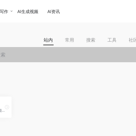
I写作
AI生成视频
AI资讯
站内
常用
搜索
工具
社
百度智能云专注云计算、智能大数据、人工智能服务，提供稳定的云服务器、云主机、云存储、CDN、域名注册、物联网等云服务,支持API对接,快速备案等专业解决方案。