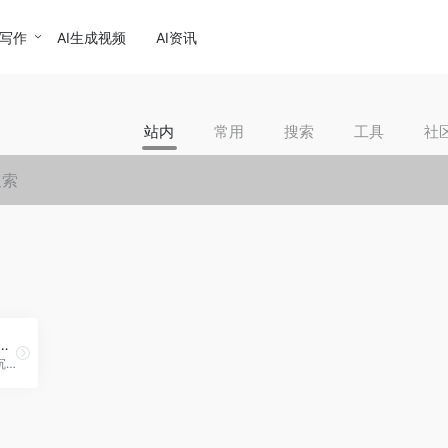
I写作
AI生成视频
AI资讯
站内
常用
搜索
工具
社
业解决方案_火山引擎
基于字节跳动服务数亿用户沉淀的技术能力，为金融机构提供从底层技术架构到数据、AI等技术中台，再到内容、算法、营销、体验、运营等智能应用套件，助力金融机构实现用户增长、资产提升和管理提效