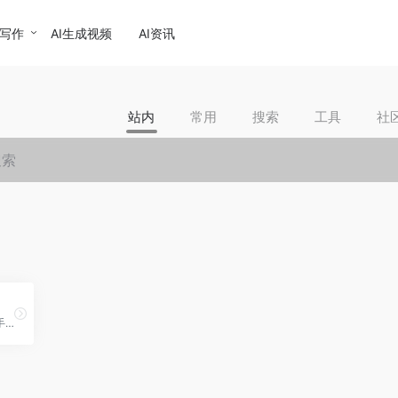
I写作
AI生成视频
AI资讯
站内
常用
搜索
工具
社
在无网或弱网环境下，可在手机APP或故事机、机器人等智能硬件设备终端进行语音播报，将文字合成为声音，提供稳定一致、流畅自然的合成体验