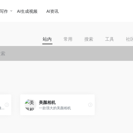
I写作
AI生成视频
AI资讯
站内
常用
搜索
工具
社
美颜相机
美图AI开放平台是美图公司推出的AI服务平台，专注于人脸技术、人体技术、图像识别、图像处理、图像生成等核心领域，为客户提供经市场验证的专业AI算法服务和解决方案。
一款强大的美颜相机