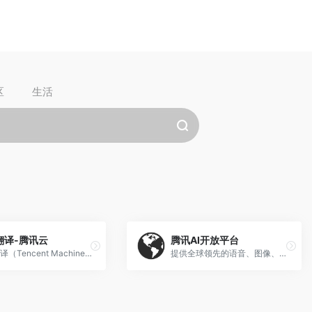
区
生活
翻译-腾讯云
腾讯AI开放平台
机器翻译（Tencent Machine Translation，TMT）结合了神经机器翻译和统计机器翻译的优点，从大规模双语语料库自动学习翻译知识，实现从源语言文本到目标语言文本的自动翻译，目前可支持十余种语言的互译。
提供全球领先的语音、图像、NLP等多项人工智能技术，共享AI领域最新的应用场景和解决方案。