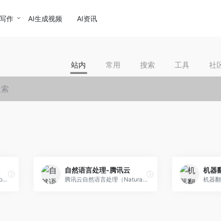
I写作
AI生成视频
AI资讯
站内
常用
搜索
工具
社
自然语言处理-腾讯云
机器
腾讯知识图谱（Tencent Knowledge Graph，TKG）是一个集成图数据库、图计算引擎和图可视化分析的一站式平台。支持抽取和融合异构数据，支持千亿级节点关系的存储和计算，支持规则匹配、机器学习、图嵌入等图数据挖掘算法，拥有丰富的图数据渲染和展现的可视化方案。
腾讯云自然语言处理（Natural Language Process，NLP）深度整合了腾讯内部顶级的 NLP 技术，依托千亿级中文语料累积，提供16项智能文本处理能力，包括智能分词、实体识别、文本纠错、情感分析、文本分类、词向量、关键词提取、自动摘要、智能闲聊、百科知识图谱查询等。