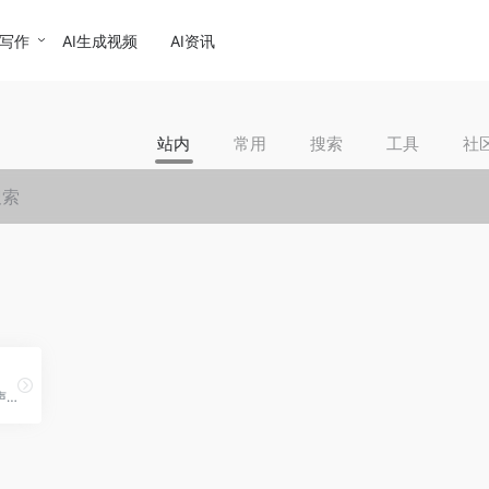
I写作
AI生成视频
AI资讯
站内
常用
搜索
工具
社
将文字转化为自然流畅的人声，提供100+发音人供您选择，支持多语种、多方言和中英混合，可灵活配置音频参数。