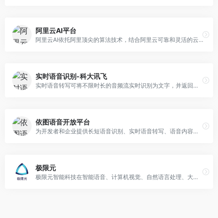
阿里云AI平台
阿里云AI依托阿里顶尖的算法技术，结合阿里云可靠和灵活的云计算基础设施和平台服务，帮助企业简化IT框架、实现商业价值、加速数智化转型。阿里云数十项AI能力，稳定、易用、能力突出，是AI技术应用、开发的不二之选。
实时语音识别-科大讯飞
实时语音转写可将不限时长的音频流实时识别为文字，并返回带有时间戳的文字流，新增翻译功能，适用于跨语种会议、国际赛事直播等多言语场景
依图语音开放平台
为开发者和企业提供长短语音识别、实时语音转写、语音内容审核、会议超级本等产品服务
极限元
极限元智能科技在智能语音、计算机视觉、自然语言处理、大数据分析等技术领域有多年技术积累，推出了一些系列云端、桌面端、移动端、嵌入式端的跨平台AI技术解决方案，产品和服务广泛应用在教育、安全、交通、智能硬件、泛娱乐等多个行业。