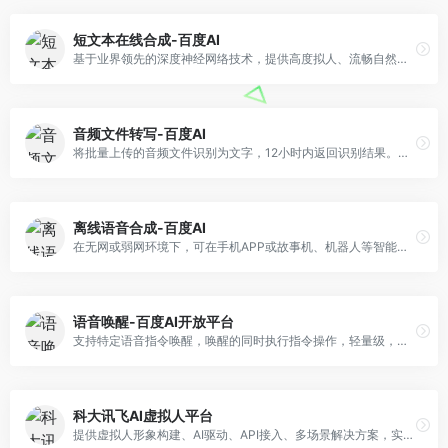
短文本在线合成-百度AI
基于业界领先的深度神经网络技术，提供高度拟人、流畅自然的语音合成服务，让您的应用、设备开口说话，更具个性
音频文件转写-百度AI
将批量上传的音频文件识别为文字，12小时内返回识别结果。适合录音质检、会议内容总结、音频内容分析等场景
离线语音合成-百度AI
在无网或弱网环境下，可在手机APP或故事机、机器人等智能硬件设备终端进行语音播报，将文字合成为声音，提供稳定一致、流畅自然的合成体验
语音唤醒-百度AI开放平台
支持特定语音指令唤醒，唤醒的同时执行指令操作，轻量级，低功耗，可自定义设置多个唤醒词，为您的应用打造自然流畅的对话
科大讯飞AI虚拟人平台
提供虚拟人形象构建、AI驱动、API接入、多场景解决方案，实现一站式的虚拟形象打造服务