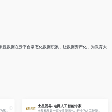
果性数据在云平台常态化数据积累，让数据资产化，为教育大
土星视界-电网人工智能专家
语音唤醒（Voice Wakeuper）是人机对话的第一步。通过在设备或软件中预制唤醒词，将设备在休眠待机的状态中唤醒，进入等待指令的状态
土星视界是一家专注能源电力行业的人工智能技术公司