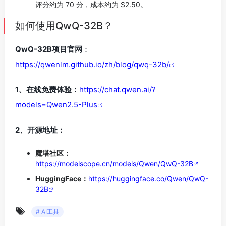
评分约为 70 分，成本约为 $2.50。
如何使用QwQ-32B？
QwQ-32B项目官网
：
https://qwenlm.github.io/zh/blog/qwq-32b/
1、在线免费体验：
https://chat.qwen.ai/?
models=Qwen2.5-Plus
2、开源地址：
魔塔社区：
https://modelscope.cn/models/Qwen/QwQ-32B
HuggingFace：
https://huggingface.co/Qwen/QwQ-
32B
# AI工具