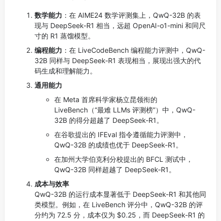
数学能力
：在 AIME24 数学评测集上，QwQ-32B 的表
现与 DeepSeek-R1 相当，远超 OpenAI-o1-mini 和同尺
寸的 R1 蒸馏模型。
编程能力
：在 LiveCodeBench 编程能力评测中，QwQ-
32B 同样与 DeepSeek-R1 表现相当，展现出强大的代
码生成和理解能力。
通用能力
在 Meta 首席科学家杨立昆领衔的
LiveBench（“最难 LLMs 评测榜”）中，QwQ-
32B 的得分超越了 DeepSeek-R1。
在谷歌提出的 IFEval 指令遵循能力评测中，
QwQ-32B 的成绩也优于 DeepSeek-R1。
在加州大学伯克利分校提出的 BFCL 测试中，
QwQ-32B 同样超越了 DeepSeek-R1。
成本与效率
QwQ-32B 的运行成本显著低于 DeepSeek-R1 和其他同
类模型。例如，在 LiveBench 评分中，QwQ-32B 的评
分约为 72.5 分，成本仅为 $0.25，而 DeepSeek-R1 的