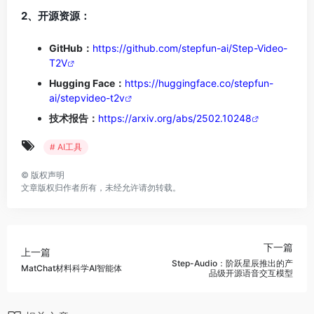
2、开源资源：
GitHub：
https://github.com/stepfun-ai/Step-Video-
T2V
Hugging Face：
https://huggingface.co/stepfun-
ai/stepvideo-t2v
技术报告：
https://arxiv.org/abs/2502.10248
# AI工具
©
版权声明
文章版权归作者所有，未经允许请勿转载。
下一篇
上一篇
Step-Audio：阶跃星辰推出的产
MatChat材料科学AI智能体
品级开源语音交互模型