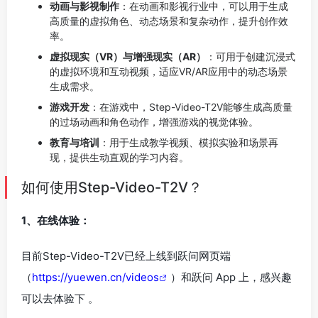
动画与影视制作
：在动画和影视行业中，可以用于生成
高质量的虚拟角色、动态场景和复杂动作，提升创作效
率。
虚拟现实（VR）与增强现实（AR）
：可用于创建沉浸式
的虚拟环境和互动视频，适应VR/AR应用中的动态场景
生成需求。
游戏开发
：在游戏中，Step-Video-T2V能够生成高质量
的过场动画和角色动作，增强游戏的视觉体验。
教育与培训
：用于生成教学视频、模拟实验和场景再
现，提供生动直观的学习内容。
如何使用Step-Video-T2V？
1、在线体验：
目前Step-Video-T2V已经上线到跃问网页端
（
https://yuewen.cn/videos
）和跃问 App 上，感兴趣
可以去体验下 。