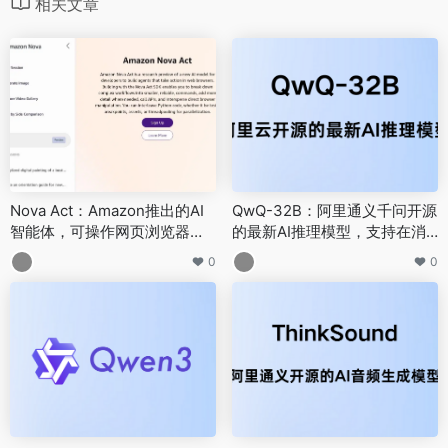
相关文章
Nova Act：Amazon推出的AI
QwQ-32B：阿里通义千问开源
智能体，可操作网页浏览器模
的最新AI推理模型，支持在消
拟人类完成任务
费级显卡上运行
0
0