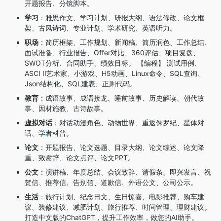
开题报告、分镜脚本。
学习
：雅思作文、学习计划、研报大纲、语法修改、论文框
架、古风诗词、专业计划、学术研究、英语听力。
职场
：简历框架、工作规划、新闻稿、简历润色、工作总结、
面试准备、行业报告、Offer对比、360评估、项目复盘、
SWOT分析、合同助手、绩效目标。 【编程】 测试用例、
ASCI II艺术家、小游戏、H5动画、Linux命令、SQL查询、
Json结构化、SQL建表、正则代码。
教育
：成语故事、成语接龙、睡前故事、历史解读、朝代故
事、因材施教、古诗故事。
虚拟对话
：对话动漫角色、动物世界、重返侏罗纪、星体对
话、学者科普。
论文
：开题报告、论文选题、目录大纲、论文综述、论文降
重、致谢辞、论文点评、论文PPT。
公文
：演讲稿、年度总结、会议致辞、请假条、即兴发言、祝
贺信、推荐信、告别信、道歉信、外语公文、公司公示。
生活
：旅行计划、纪念日文、生日惊喜、电影推荐、购车建
议、装修建议、减肥计划、旅行推荐、时间管理、理财建议。
打造中文版的ChatGPT，提升工作效率，做您的AI助手。