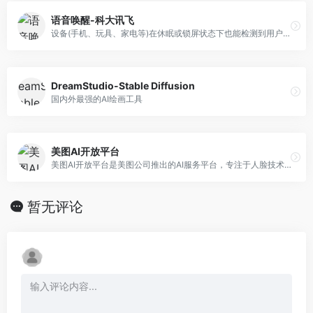
语音唤醒-科大讯飞
设备(手机、玩具、家电等)在休眠或锁屏状态下也能检测到用户的声音(设定的语音指令，即唤醒词)，让处于休眠状态下的设备直接进入到等待指令状态，开启语音交互第一步
DreamStudio-Stable Diffusion
国内外最强的AI绘画工具
美图AI开放平台
美图AI开放平台是美图公司推出的AI服务平台，专注于人脸技术、人体技术、图像识别、图像处理、图像生成等核心领域，为客户提供经市场验证的专业AI算法服务和解决方案。
暂无评论