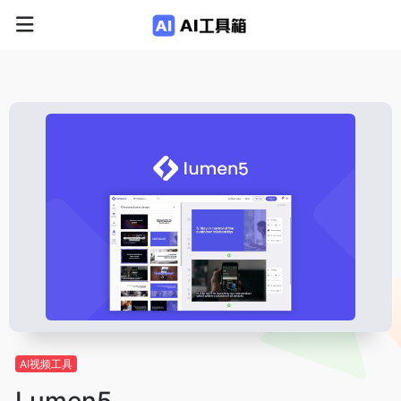
AI视频工具
Lumen5