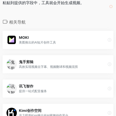
粘贴到提供的字段中，工具就会开始生成视频。
相关导航
MOKI
美图推出的AI短片创作工具
鬼手剪辑
高效实现视频去字幕、视频翻译和视频混剪
讯飞智作
提供一站式配音服务
Kimi创作空间
月之暗面Kimi推出的AI视频创作平台