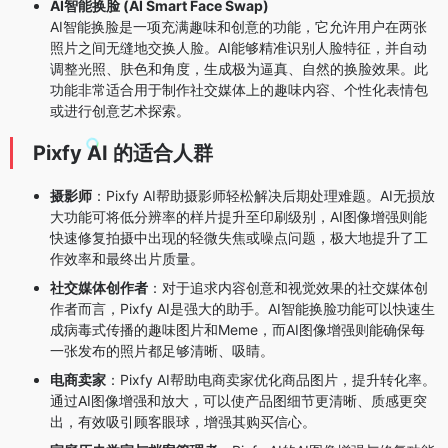
AI智能换脸 (AI Smart Face Swap)
AI智能换脸是一项充满趣味和创意的功能，它允许用户在两张
照片之间无缝地交换人脸。AI能够精准识别人脸特征，并自动
调整光照、肤色和角度，生成极为逼真、自然的换脸效果。此
功能非常适合用于制作社交媒体上的趣味内容、个性化表情包
或进行创意艺术探索。
Pixfy AI 的适合人群
摄影师
：Pixfy AI帮助摄影师轻松解决后期处理难题。AI无损放
大功能可将低分辨率的样片提升至印刷级别，AI图像增强则能
快速修复拍摄中出现的轻微失焦或噪点问题，极大地提升了工
作效率和最终出片质量。
社交媒体创作者
：对于追求内容创意和视觉效果的社交媒体创
作者而言，Pixfy AI是强大的助手。AI智能换脸功能可以快速生
成病毒式传播的趣味图片和Meme，而AI图像增强则能确保每
一张发布的照片都足够清晰、吸睛。
电商卖家
：Pixfy AI帮助电商卖家优化商品图片，提升转化率。
通过AI图像增强和放大，可以使产品图细节更清晰、质感更突
出，有效吸引顾客眼球，增强其购买信心。