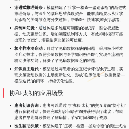
渐进式推理链条
：模型构建了“症状—检查—鉴别诊断”的渐进式
推理链条，与医生的临床思维高度契合，能够清晰展示从症状
到诊断的关键节点与分支逻辑，帮助医生快速掌握诊疗思路。
抑制AI幻觉
：通过构建多维度可溯源的知识库，整合权威数
据、动态更新知识、增加溯源机制等方式，有效抑制模型可能
出现的“幻觉”，增强临床决策的可信度。
极小样本冷启动
：针对罕见病数据稀缺的问题，采用极小样本
冷启动技术，仅需少量数据与医学知识融合即可实现全流程的
辅助决策功能，解决了罕见病数据匮乏的难题。
知识自主迭代
：模型通过与患者的交互记录评估诊疗过程，实
现决策驱动数据的主动更新进化，形成“临床使用—数据反馈—
模型迭代”的闭环，持续优化性能。
协和·太初的应用场景
患者初诊咨询
：患者可以通过与“协和·太初”的交互界面“协小初”
进行多轮对话，快速完成初步问诊咨询并获得诊疗建议，帮助
患者在早期阶段快速了解病情，节省时间和医疗资源。
医生辅助决策
：模型构建了“症状—检查—鉴别诊断”的渐进式推