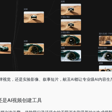
牌视觉，还是实验影像、叙事短片，献丑AI都让专业级AI内容生
还是AI视频创建工具