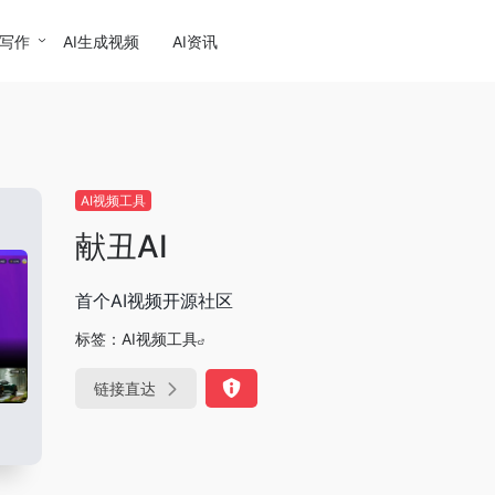
I写作
AI生成视频
AI资讯
AI视频工具
献丑AI
首个AI视频开源社区
标签：
AI视频工具
链接直达