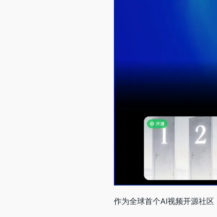
作为全球首个AI视频开源社区