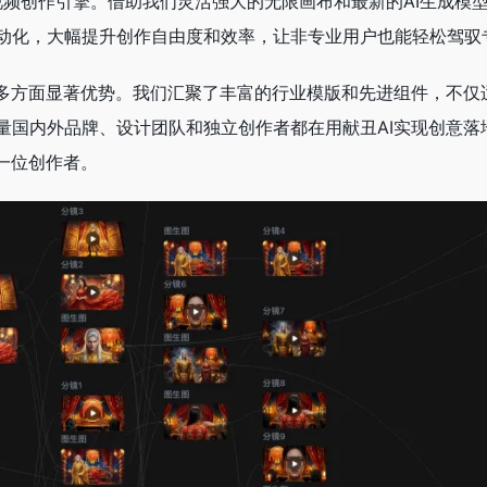
I 视频创作引擎。借助我们灵活强大的无限画布和最新的AI生成
动化，大幅提升创作自由度和效率，让非专业用户也能轻松驾驭
备多方面显著优势。我们汇聚了丰富的行业模版和先进组件，不
量国内外品牌、设计团队和独立创作者都在用献丑AI实现创意
一位创作者。