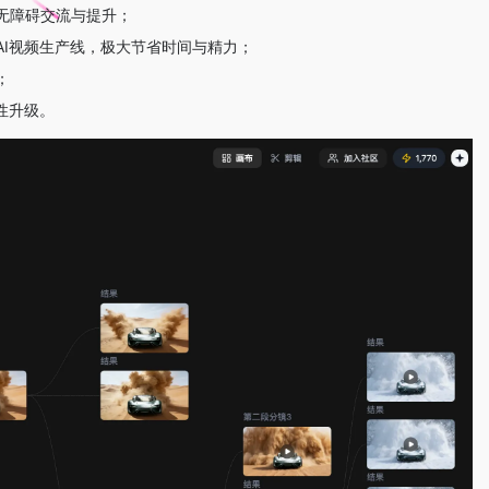
无障碍交流与提升；
I视频生产线，极大节省时间与精力；
；
性升级。