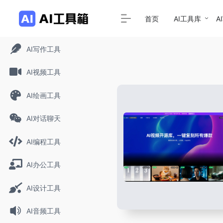
首页
AI工具库
A
AI写作工具
AI视频工具
AI绘画工具
AI对话聊天
AI编程工具
AI办公工具
AI设计工具
AI音频工具