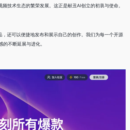
视频技术生态的繁荣发展。这正是献丑AI创立的初衷与使命。
作品，还可以便捷地发布和展示自己的创作。我们为每一个开源
感的不断延展与进化。