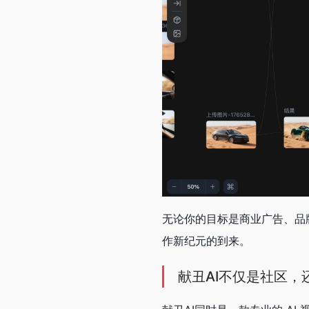
无论你的目标是商业广告、品
作新纪元的到来。
献丑AI不仅是社区，