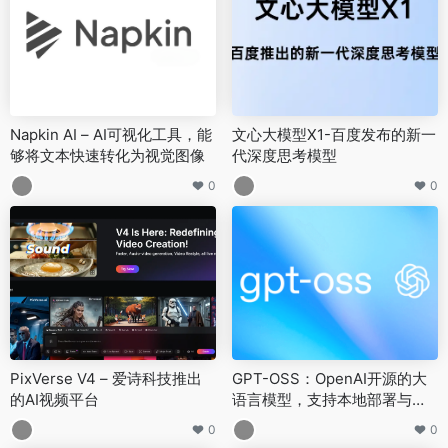
Napkin AI – AI可视化工具，能
文心大模型X1-百度发布的新一
够将文本快速转化为视觉图像
代深度思考模型
0
0
PixVerse V4 – 爱诗科技推出
GPT-OSS：OpenAI开源的大
的AI视频平台
语言模型，支持本地部署与高
效推理
0
0