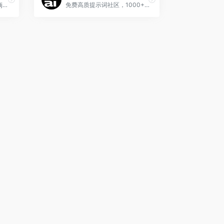
AI提示词模板分享交易与Midjourney AI绘画于一体的一站式AI创作平台
免费高质提示词社区，1000+可视化提示词工具