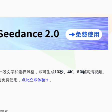
入一段文字和选择风格，即可生成
10秒、4K、60帧
高清视频。
前免费使用，
点此立即体验
。
更逼真。