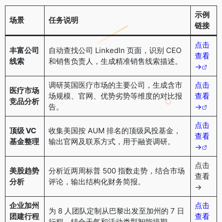
示例
场景
任务说明
链接
点击
丰富公司
自动查找公司 LinkedIn 页面，识别 CEO
查看
线索
和销售负责人，生成精准销售线索描述。
→
调研英国医疗市场的主要公司，生成含市
点击
医疗市场
场规模、官网、优势劣势等维度的对比报
查看
竞品分析
告。
→
点击
顶级 VC
收集美国按 AUM 排名的顶级风投基金，
查看
基金整理
输出官网及联系方式，用于融资调研。
→
点击
美股趋势
分析近两周标普 500 指数走势，结合市场
查看
分析
评论，输出结构化财务简报。
→
企业加州
点击
为 8 人团队定制从巴黎出发至加州的 7 日
团建行程
查看
行程，结合天气和活动类型智能排期。