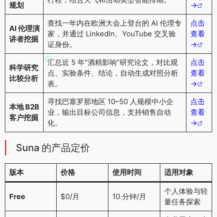
规划
→
查找一年内在欧洲大会上登台的 AI 伦理专
点击
AI 伦理演
家，并通过 LinkedIn、YouTube 交叉验
查看
讲者挖掘
证身份。
→
汇总近 5 年“酒精影响”研究论文，对比观
点击
科学研究
点、实验条件、结论，自动生成对照分析
查看
比较分析
表。
→
寻找巴塞罗那地区 10–50 人规模中小企
点击
本地 B2B
业，输出目标公司信息，支持销售自动
查看
客户挖掘
化。
→
Suna 的产品定价
版本
价格
使用时间
适用对象
个人体验与轻
Free
$0/月
10 分钟/月
量任务探索