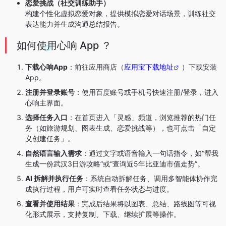
恋爱挑战（社交训练助手）
构建个性化虚拟恋爱对象，提供模拟恋爱对话场景，训练社交
表达能力并生成沟通总结报告。
如何使用心响 App ？
下载心响App
：前往应用商店（
应用宝下载地址
）下载安装
App。
注册并登录账号
：使用百度账号或手机号快速注册/登录，进入
心响主界面。
选择任务入口
：在首页进入「灵感」频道，浏览推荐的热门任
务（如旅游规划、图表生成、恋爱挑战等），也可点击「自定
义创建任务」。
自然语言输入需求
：通过文字或语音输入一句话指令，如“帮我
生成一份武汉3日游攻略”或“查询近5年比亚迪市值走势”。
AI 拆解并执行任务
：系统自动拆解任务、调用多智能体协作完
成执行过程，用户可实时查看任务状态与进度。
查看并使用结果
：完成后结果将以图表、总结、路线图等可视
化形式展示，支持复制、下载、继续扩展等操作。