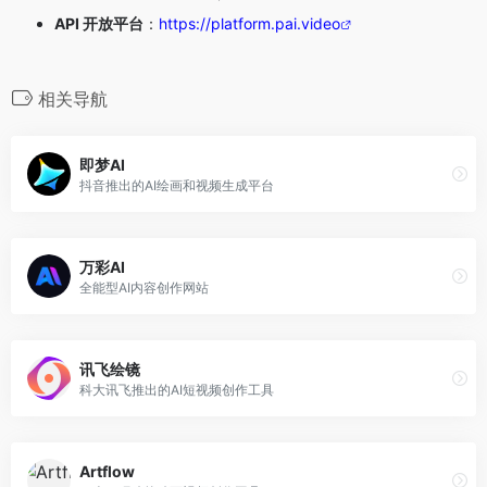
API 开放平台
：
https://platform.pai.video
相关导航
即梦AI
抖音推出的AI绘画和视频生成平台
万彩AI
全能型AI内容创作网站
讯飞绘镜
科大讯飞推出的AI短视频创作工具
Artflow