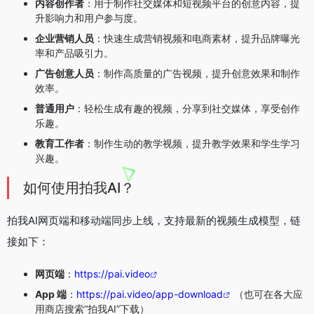
内容创作者
：用于制作社交媒体和短视频平台的创意内容，提
升影响力和用户参与度。
企业营销人员
：快速生成营销视频和电商素材，提升品牌曝光
率和产品吸引力。
广告创意人员
：制作高质量的广告视频，提升创意效果和制作
效率。
普通用户
：轻松生成有趣的视频，分享到社交媒体，享受创作
乐趣。
教育工作者
：制作生动的教学视频，提升教学效果和学生学习
兴趣。
如何使用拍我AI？
拍我AI网页端和移动端同步上线，支持最新的视频生成模型，链
接如下：
网页端
：
https://pai.video
App 端
：
https://pai.video/app-download
（也可在各大应
用商店搜索“拍我AI”下载）