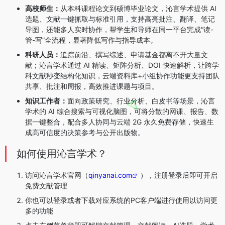
高校师生：
从本科课程论文到硕博毕业论文，沁言学术提供 AI
选题、文献一键抓取与标准引用，支持高亮批注、翻译、笔记
导图，还能多人实时协作，帮学生和导师在同一平台完成“读-
管-写”全流程，显著降低写作与指导成本。
科研人员：
追踪前沿、撰写综述、申请基金都离不开大量文
献；沁言学术通过 AI 精读、矩阵分析、DOI 快速解析，让跨学
科文献秒变结构化知识，云端资料库+小组协作功能更支持团队
共享、批注和周报，高效推进课题与项目。
知识工作者：
面向政策研究、行业分析、白皮书等场景，沁言
学术的 AI 综合搜索与可视化脑图，可将分散的网课、报告、数
据一键整合，配合多人协同与云端 2G 永久免费存储，快速生
成高可信度的决策参考与公开出版物。
如何使用沁言学术？
访问沁言学术官网（
qinyanai.com
），注册登录后即可开启
免费文献管理
你也可以登录或者下载对应系统的PC客户端进行使用以访问更
多的功能