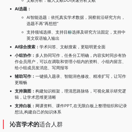
文献分析：输入文献DOI快速分析文献
AI选题：
AI智能选题：依托真实学术数据，洞察前沿研究方向，
选题不再“再想想”
支持领域选择、支持目标选择及研究方法固定，支持中
英文双语输入输出
AI综合搜索：
学术问答、文献搜索，更聪明更全面
小组协作：
多人协同写作，任务分工明确，内容实时同步有协
作会员用户，可以在调取和管理小组内的资料、小组内留言、
给小组成员发消息、写周报等
辅助写作：
一键插入题录、智能润色修改、精准扩写，让写作
更顺畅
支持脑图：
构建知识框架，理清思路脉络，可视化展示研究逻
辑，让学术思维更清晰
支持白板：
网课资料、课件PPT,在无限白板上整理组织和记录
想法,构建自己的知识体系
沁言学术的
适合人群